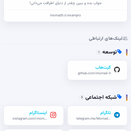
جواب بده و ببین چقدر از دنیای اطرافت می‌دانی!
momadh.ir/exampro
لینک‌های ارتباطی
توسعه
1
گیت‌هاب
github.com/momad-h
شبکه اجتماعی
5
تلگرام
اینستاگرام
instagram.com/momad_h
telegram.me/Momadho