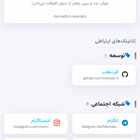
جواب بده و ببین چقدر از دنیای اطرافت می‌دانی!
momadh.ir/exampro
لینک‌های ارتباطی
توسعه
1
گیت‌هاب
github.com/momad-h
شبکه اجتماعی
5
تلگرام
اینستاگرام
instagram.com/momad_h
telegram.me/Momadho