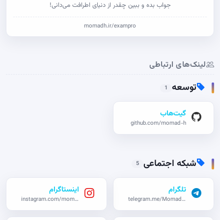
جواب بده و ببین چقدر از دنیای اطرافت می‌دانی!
momadh.ir/exampro
لینک‌های ارتباطی
توسعه
1
گیت‌هاب
github.com/momad-h
شبکه اجتماعی
5
تلگرام
اینستاگرام
instagram.com/momad_h
telegram.me/Momadho