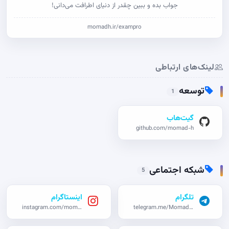
جواب بده و ببین چقدر از دنیای اطرافت می‌دانی!
momadh.ir/exampro
لینک‌های ارتباطی
توسعه
1
گیت‌هاب
github.com/momad-h
شبکه اجتماعی
5
تلگرام
اینستاگرام
instagram.com/momad_h
telegram.me/Momadho